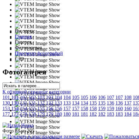
Вы здесь:
Главная
Галерея
Фотогалерея
Просмотр фотографий
f_89
Фотогалерея
К обзорной странице категории
101
101
102
102
103
103
104
104
105
105
106
106
107
107
108
10
130
130
131
131
132
132
133
133
134
134
135
135
136
136
137
13
153
154
154
155
155
156
156
157
157
158
158
159
159
160
160
16
177
177
178
178
179
179
180
180
181
181
182
182
183
183
184
18
Назад
Фото 83 из 205