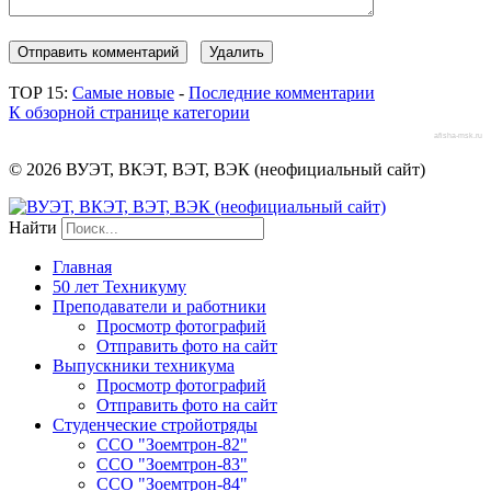
TOP 15:
Самые новые
-
Последние комментарии
К обзорной странице категории
afisha-msk.ru
© 2026 ВУЭТ, ВКЭТ, ВЭТ, ВЭК (неофициальный сайт)
Найти
Главная
50 лет Техникуму
Преподаватели и работники
Просмотр фотографий
Отправить фото на сайт
Выпускники техникума
Просмотр фотографий
Отправить фото на сайт
Студенческие стройотряды
ССО "Зоемтрон-82"
ССО "Зоемтрон-83"
ССО "Зоемтрон-84"