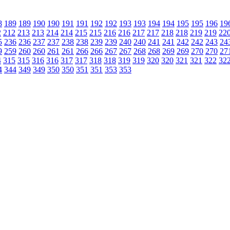
8
189
189
190
190
191
191
192
192
193
193
194
194
195
195
196
19
2
212
213
213
214
214
215
215
216
216
217
217
218
218
219
219
22
5
236
236
237
237
238
238
239
239
240
240
241
241
242
242
243
24
9
259
260
260
261
261
266
266
267
267
268
268
269
269
270
270
27
4
315
315
316
316
317
317
318
318
319
319
320
320
321
321
322
32
4
344
349
349
350
350
351
351
353
353