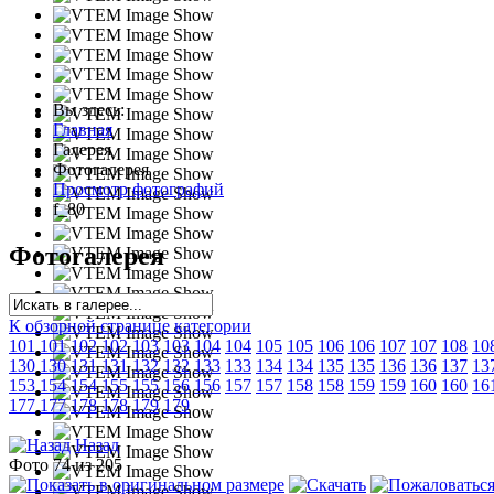
Вы здесь:
Главная
Галерея
Фотогалерея
Просмотр фотографий
f_80
Фотогалерея
К обзорной странице категории
101
101
102
102
103
103
104
104
105
105
106
106
107
107
108
10
130
130
131
131
132
132
133
133
134
134
135
135
136
136
137
13
153
154
154
155
155
156
156
157
157
158
158
159
159
160
160
16
177
177
178
178
179
179
Назад
Фото 74 из 205