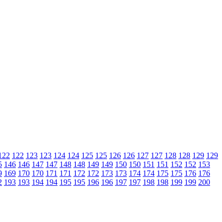
122
122
123
123
124
124
125
125
126
126
127
127
128
128
129
129
5
146
146
147
147
148
148
149
149
150
150
151
151
152
152
153
9
169
170
170
171
171
172
172
173
173
174
174
175
175
176
176
2
193
193
194
194
195
195
196
196
197
197
198
198
199
199
200