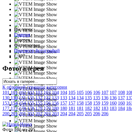
Вы здесь:
Главная
Галерея
Фотогалерея
Просмотр фотографий
f_107
Фотогалерея
К обзорной странице категории
101
101
102
102
103
103
104
104
105
105
106
106
107
107
108
10
130
130
131
131
132
132
133
133
134
134
135
135
136
136
137
13
153
154
154
155
155
156
156
157
157
158
158
159
159
160
160
16
177
177
178
178
179
179
180
180
181
181
182
182
183
183
184
18
200
201
201
202
202
203
203
204
204
205
205
206
206
Назад
Фото 101 из 205