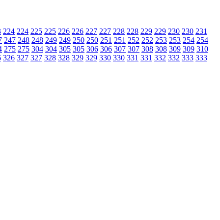
3
224
224
225
225
226
226
227
227
228
228
229
229
230
230
231
7
247
248
248
249
249
250
250
251
251
252
252
253
253
254
254
4
275
275
304
304
305
305
306
306
307
307
308
308
309
309
310
6
326
327
327
328
328
329
329
330
330
331
331
332
332
333
333