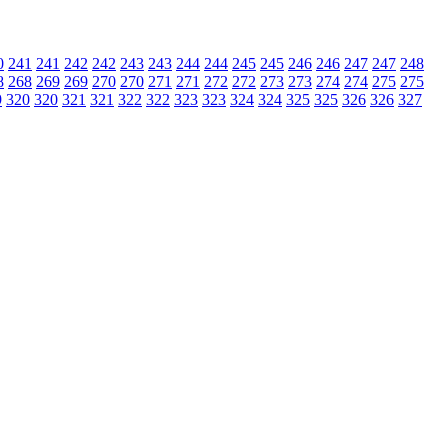
0
241
241
242
242
243
243
244
244
245
245
246
246
247
247
248
8
268
269
269
270
270
271
271
272
272
273
273
274
274
275
275
9
320
320
321
321
322
322
323
323
324
324
325
325
326
326
327