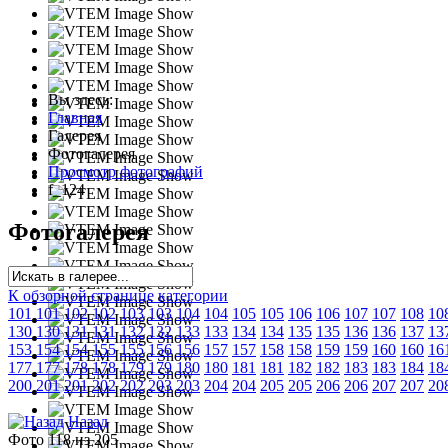
Вы здесь:
Главная
Галерея
Фотогалерея
Просмотр фотографий
f_124
Фотогалерея
К обзорной странице категории
101
101
102
102
103
103
104
104
105
105
106
106
107
107
108
10
130
130
131
131
132
132
133
133
134
134
135
135
136
136
137
13
153
154
154
155
155
156
156
157
157
158
158
159
159
160
160
16
177
177
178
178
179
179
180
180
181
181
182
182
183
183
184
18
200
201
201
202
202
203
203
204
204
205
205
206
206
207
207
20
Назад
Фото 118 из 205