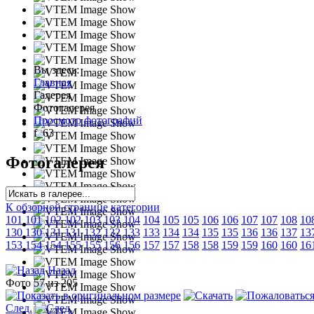
Вы здесь:
Главная
Галерея
Фотогалерея
Просмотр фотографий
f_63
Фотогалерея
К обзорной странице категории
101
101
102
102
103
103
104
104
105
105
106
106
107
107
108
10
130
130
131
131
132
132
133
133
134
134
135
135
136
136
137
13
153
154
154
155
155
156
156
157
157
158
158
159
159
160
160
16
Назад
Фото 57 из 205
След.