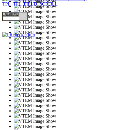
TPL_TPL_FIELD_SCROLL