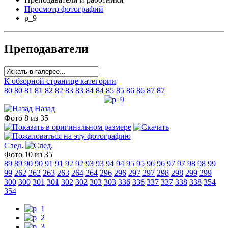
Просмотр фотографий
p_9
Преподаватели
К обзорной странице категории
80
80
81
81
82
82
83
83
84
84
85
85
86
86
87
87
Назад
Фото 8 из 35
След.
Фото 10 из 35
89
89
90
90
91
91
92
92
93
93
94
94
95
95
96
96
97
97
98
98
99
99
262
262
263
263
264
264
296
296
297
297
298
298
299
299
300
300
301
301
302
302
303
303
336
336
337
337
338
338
354
354