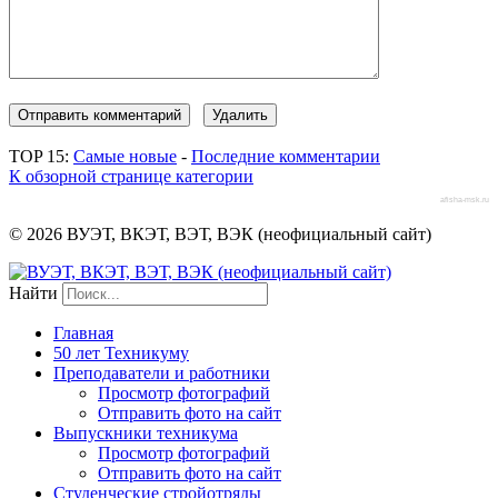
TOP 15:
Самые новые
-
Последние комментарии
К обзорной странице категории
afisha-msk.ru
© 2026 ВУЭТ, ВКЭТ, ВЭТ, ВЭК (неофициальный сайт)
Найти
Главная
50 лет Техникуму
Преподаватели и работники
Просмотр фотографий
Отправить фото на сайт
Выпускники техникума
Просмотр фотографий
Отправить фото на сайт
Студенческие стройотряды