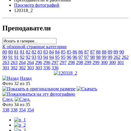
Просмотр фотографий
120318_2
Преподаватели
К обзорной странице категории
80
80
81
81
82
82
83
83
84
84
85
85
86
86
87
87
88
88
89
89
90
90
91
91
92
92
93
93
94
94
95
95
96
96
97
97
98
98
99
99
262
262
263
263
264
264
296
296
297
297
298
298
299
299
300
300
301
301
302
302
303
303
336
336
Назад
Фото 32 из 35
След.
Фото 34 из 35
338
338
354
354