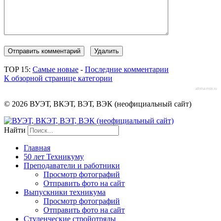
TOP 15:
Самые новые
-
Последние комментарии
К обзорной странице категории
afisha-msk.ru
© 2026 ВУЭТ, ВКЭТ, ВЭТ, ВЭК (неофициальный сайт)
Найти
Главная
50 лет Техникуму
Преподаватели и работники
Просмотр фотографий
Отправить фото на сайт
Выпускники техникума
Просмотр фотографий
Отправить фото на сайт
Студенческие стройотряды