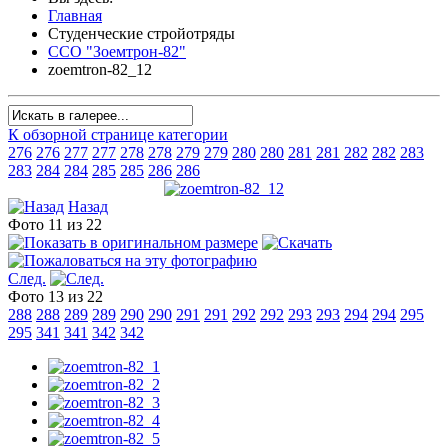
Главная
Студенческие стройотряды
ССО "Зоемтрон-82"
zoemtron-82_12
К обзорной странице категории
276
276
277
277
278
278
279
279
280
280
281
281
282
282
283
283
284
284
285
285
286
286
Назад
Фото 11 из 22
След.
Фото 13 из 22
288
288
289
289
290
290
291
291
292
292
293
293
294
294
295
295
341
341
342
342