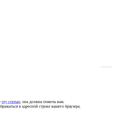
afisha-msk.ru
е
эту статью
, она должна помочь вам.
бражаться в адресной строке вашего браузера.