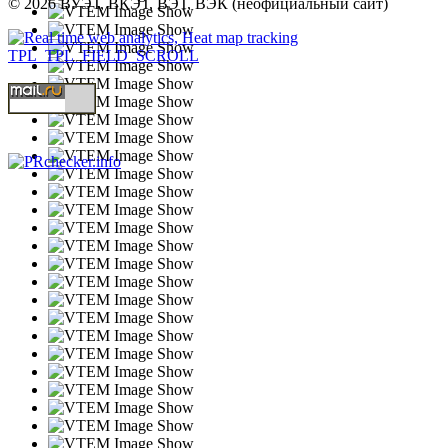
© 2026 ВУЭТ, ВКЭТ, ВЭТ, ВЭК (неофициальный сайт)
TPL_TPL_FIELD_SCROLL