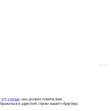
afisha-msk.ru
е
эту статью
, она должна помочь вам.
бражаться в адресной строке вашего браузера.