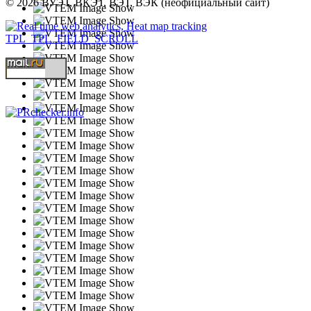
© 2026 ВУЭТ, ВКЭТ, ВЭТ, ВЭК (неофициальный сайт)
TPL_TPL_FIELD_SCROLL