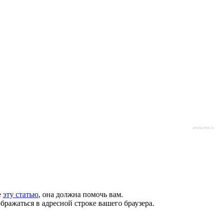
afisha-msk.ru
е
эту статью
, она должна помочь вам.
бражаться в адресной строке вашего браузера.