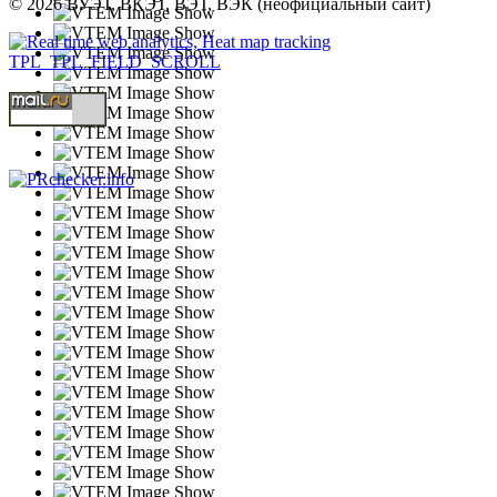
© 2026 ВУЭТ, ВКЭТ, ВЭТ, ВЭК (неофициальный сайт)
TPL_TPL_FIELD_SCROLL