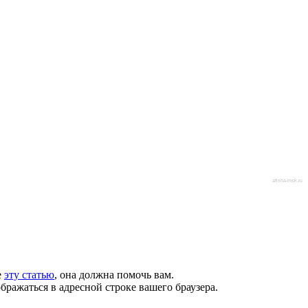
afisha-msk.ru
е
эту статью
, она должна помочь вам.
бражаться в адресной строке вашего браузера.