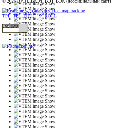
© 2026 ВУЭТ, ВКЭТ, ВЭТ, ВЭК (неофициальный сайт)
TPL_TPL_FIELD_SCROLL