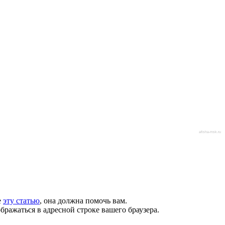
afisha-msk.ru
е
эту статью
, она должна помочь вам.
бражаться в адресной строке вашего браузера.