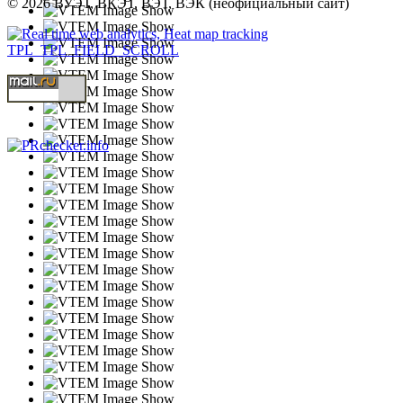
© 2026 ВУЭТ, ВКЭТ, ВЭТ, ВЭК (неофициальный сайт)
TPL_TPL_FIELD_SCROLL