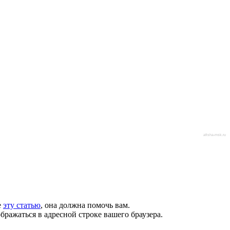
afisha-msk.ru
е
эту статью
, она должна помочь вам.
бражаться в адресной строке вашего браузера.