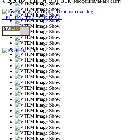
© 2026 ВУЭТ, ВКЭТ, ВЭТ, ВЭК (неофициальный сайт)
TPL_TPL_FIELD_SCROLL