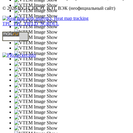
© 2026 ВУЭТ, ВКЭТ, ВЭТ, ВЭК (неофициальный сайт)
TPL_TPL_FIELD_SCROLL