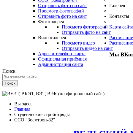
ССО "Зоемтрон-84"
Отправить фото на сайт
Галерея
Просмотр фотографий
Отправить фото на сайт
Контакты
Фотогалерея
Просмотр фотографий
Карта сайт
Отправить фото на сайт
.
Видеогалерея
Расписание
Просмотр видео
Расписание
Отправить видео на сайт
Адрес и телефон, карта
Мы ВКон
Официальная приёмная
Администрация сайта
Поиск:
Поиск
Вы здесь:
Главная
Студенческие стройотряды
ССО "Зоемтрон-82"