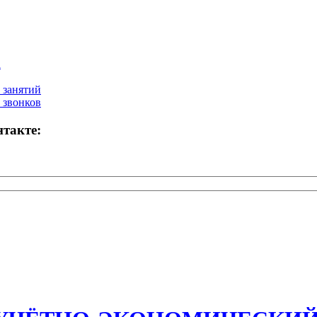
а
 занятий
 звонков
такте: